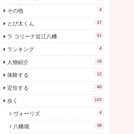
4
その他
37
とび太くん
51
ラ コリーナ近江八幡
4
ランキング
16
人物紹介
12
体験する
40
定住する
103
歩く
4
ヴォーリズ
38
八幡堀