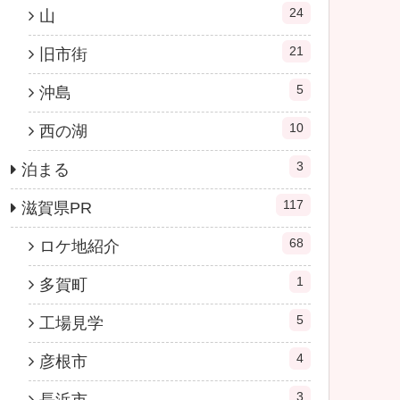
24
山
21
旧市街
5
沖島
10
西の湖
3
泊まる
117
滋賀県PR
68
ロケ地紹介
1
多賀町
5
工場見学
4
彦根市
3