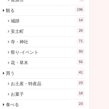
長浜市
196
観る
14
城跡
20
安土町
71
寺・神社
93
祭り-イベント
55
花・草木
41
買う
23
お土産・特産品
18
お菓子
23
食べる