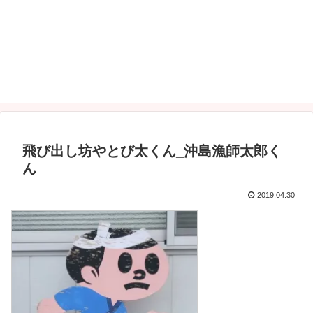
飛び出し坊やとび太くん_沖島漁師太郎く
ん
2019.04.30