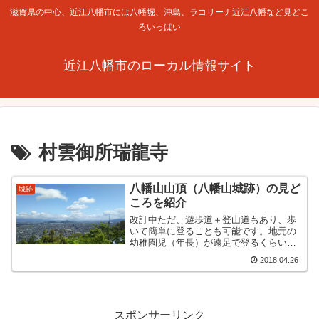
滋賀県の中心、近江八幡市には八幡堀、沖島、ラコリーナ近江八幡など見どこ
ろいっぱい
近江八幡市のローカル情報サイト
村雲御所瑞龍寺
八幡山山頂（八幡山城跡）の見ど
城跡
ころを紹介
改訂中ただ、遊歩道＋登山道もあり、歩
いて簡単に登ることも可能です。地元の
幼稚園児（年長）が遠足で登るくらいで
す。とはいえ、ハイキングほど楽でも安
2018.04.26
全でも無いので、動きやすい服装、歩き
やすい服、両手を空けることができるバ
ッグくらいは必要です。八...
スポンサーリンク