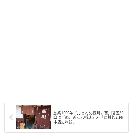
創業1566年『ふとんの西川』西川甚五郎
邸に『西川近江八幡店』と『西川甚五郎
本店史料館』