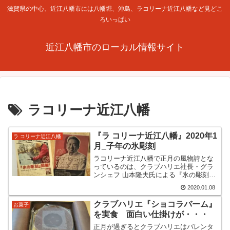
滋賀県の中心、近江八幡市には八幡堀、沖島、ラコリーナ近江八幡など見どこ
ろいっぱい
近江八幡市のローカル情報サイト
ラコリーナ近江八幡
『ラ コリーナ近江八幡』2020年1
ラ コリーナ近江八幡
月_子年の氷彫刻
ラコリーナ近江八幡で正月の風物詩とな
っているのは、クラブハリエ社長・グラ
ンシェフ 山本隆夫氏による『氷の彫刻』
イベントです。2020年子年である今年も
2020.01.08
開催されたようです。正月は帰省で不在
なので、1月6日に訪問してみまし
クラブハリエ『ショコラバーム』
お菓子
た。・・・辛うじてまだ...
を実食 面白い仕掛けが・・・
正月が過ぎるとクラブハリエはバレンタ