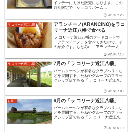
インデーに向けた販売になります。この
時期限定で「ショコラバーム
（CHOCOLAT BAUMKUCHEN）」が発
2019.02.28
売されるので紹介します。 ショコラバー
ムの仕掛け ショコラバームの販売につい
アランチーノ(ARANCINO)をラコ
ラ コリーナ近江八幡
て（2022年版）...
リーナ近江八幡で食べる
ラ コリーナ近江八幡のフードコートで
「アランチーノ」を食べてきたので、そ
の紹介です。ちなみに、アランチーノで
ググるとハワイのレストランが引っ掛か
2018.07.10
りますね。今回はそれではなくて、ライ
スコロッケの話です。アランチーノ（ア
7月の「ラ コリーナ近江八幡」
ラ コリーナ近江八幡
ランチーニ）というのは、...
バームクーヘンが有名なクラブハリエな
どを展開する、たねやグループのフラッ
グシップ店である「ラ コリーナ近江八
幡」の7月の様子をお届けします。屋根の
緑はさほど変わった感じは無いのです
2018.07.09
が、駐車場から建物までの間がすっかり
と緑に覆われました。大雨...
6月の「ラ コリーナ近江八幡」
お菓子
バームクーヘンが有名なクラブハリエな
どを展開する、たねやグループのフラッ
グシップ店である「ラ コリーナ近江八
幡」の6月の様子をお届けします。駐車場
をちゃんと紹介したことなかったのです
2018.06.10
が、白線の代わりに芝線なんですよ。こ