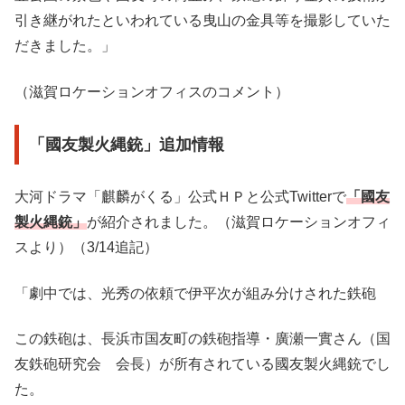
引き継がれたといわれている曳山の金具等を撮影していた
だきました。」
（滋賀ロケーションオフィスのコメント）
「國友製火縄銃」追加情報
大河ドラマ「麒麟がくる」公式ＨＰと公式Twitterで
「國友
製火縄銃」
が紹介されました。（滋賀ロケーションオフィ
スより）（3/14追記）
「劇中では、光秀の依頼で伊平次が組み分けされた鉄砲
この鉄砲は、長浜市国友町の鉄砲指導・廣瀬一實さん（国
友鉄砲研究会 会長）が所有されている國友製火縄銃でし
た。