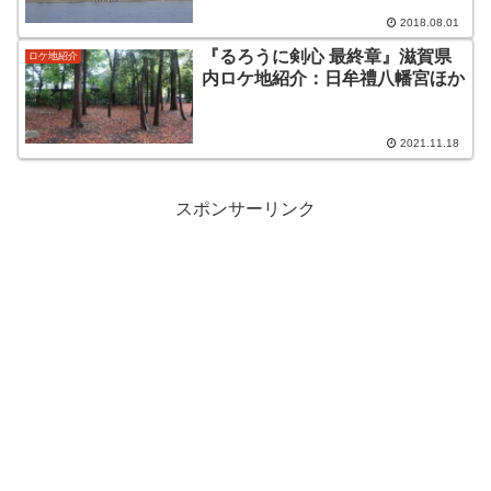
2018.08.01
『るろうに剣心 最終章』滋賀県
ロケ地紹介
内ロケ地紹介：日牟禮八幡宮ほか
2021.11.18
スポンサーリンク