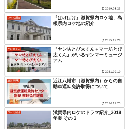
2019.03.23
『ばけばけ』滋賀県内ロケ地、島
ロケ地紹介
根県内ロケ地の紹介
2025.12.28
『ヤン坊とび太くん＋マー坊とび
とび太くん
太くん』がいるヤンマーミュージ
アム
2021.05.10
近江八幡市（滋賀県内）からの自
滋賀県PR
動車運転免許取得について
2024.12.23
滋賀県内ロケのドラマ紹介_2018
ロケ地紹介
年夏 その２