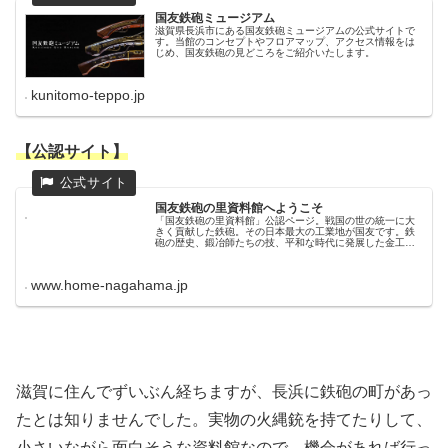
国友鉄砲ミュージアム
滋賀県長浜市にある国友鉄砲ミュージアムの公式サイトで
す。当館のコンセプトやフロアマップ、アクセス情報をは
じめ、国友鉄砲の見どころをご紹介いたします。
kunitomo-teppo.jp
【公認サイト】
国友鉄砲の里資料館へようこそ
「国友鉄砲の里資料館」公認ページ。戦国の世の統一に大
きく貢献した鉄砲。その日本最大の工業地が国友です。鉄
砲の歴史、鍛冶師たちの技、平和な時代に発展した金工細
工や花火などについて調べられます。
www.home-nagahama.jp
滋賀に住んでずいぶん経ちますが、長浜に鉄砲の町があっ
たとは知りませんでした。実物の火縄銃を持てたりして、
小さいながら面白そうな資料館なので、機会があれば行っ