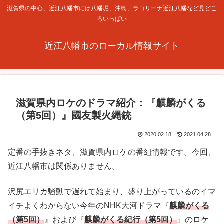
滋賀県の中心、近江八幡市には八幡堀、沖島、ラコリーナ近江八幡など見どこ
ろいっぱい
近江八幡市のローカル情報サイト
滋賀県内ロケのドラマ紹介：『麒麟がくる
（第5回）』國友製火縄銃
2020.02.18
2021.04.28
定番の手抜きネタ、滋賀県内ロケの番組情報です。今回、
近江八幡市は関係ありません。
沢尻エリカ騒動で遅れて始まり、盛り上がっているのイマ
イチよくわからない今年のNHK大河ドラマ『
麒麟がくる
（第5回）
』および『
麒麟がくる紀行（第5回）
』のロケ