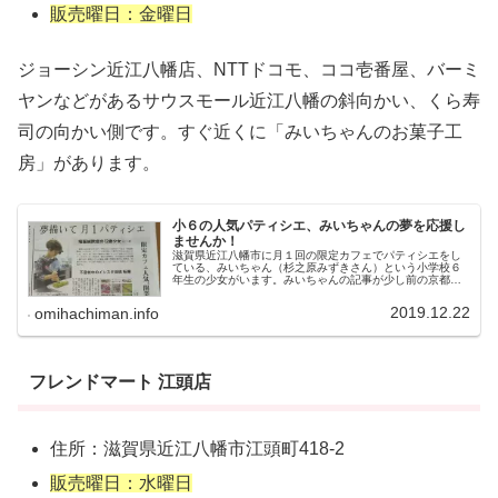
販売曜日：金曜日
ジョーシン近江八幡店、NTTドコモ、ココ壱番屋、バーミ
ヤンなどがあるサウスモール近江八幡の斜向かい、くら寿
司の向かい側です。すぐ近くに「みいちゃんのお菓子工
房」があります。
小６の人気パティシエ、みいちゃんの夢を応援し
ませんか！
滋賀県近江八幡市に月１回の限定カフェでパティシエをし
ている、みいちゃん（杉之原みずきさん）という小学校６
年生の少女がいます。みいちゃんの記事が少し前の京都新
聞に出ていたので紹介します（下記写真）。みいちゃん
は、「Makuake」のクラウドフ...
2019.12.22
omihachiman.info
フレンドマート 江頭店
住所：滋賀県近江八幡市江頭町418-2
販売曜日：水曜日