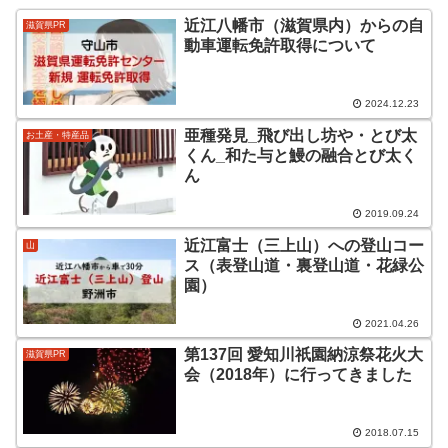
近江八幡市（滋賀県内）からの自
滋賀県PR
動車運転免許取得について
2024.12.23
亜種発見_飛び出し坊や・とび太
お土産・特産品
くん_和た与と鰻の融合とび太く
ん
2019.09.24
近江富士（三上山）への登山コー
山
ス（表登山道・裏登山道・花緑公
園）
2021.04.26
第137回 愛知川祇園納涼祭花火大
滋賀県PR
会（2018年）に行ってきました
2018.07.15