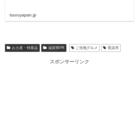
tsuruyapan.jp
お土産・特産品
滋賀県PR
ご当地グルメ
長浜市
スポンサーリンク