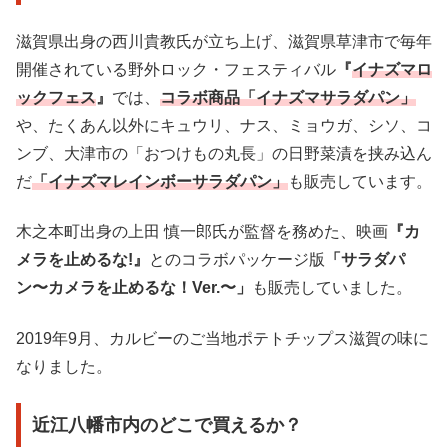
滋賀県出身の西川貴教氏が立ち上げ、滋賀県草津市で毎年
開催されている野外ロック・フェスティバル
『
イナズマロ
ックフェス
』
では、
コラボ商品「イナズマサラダパン」
や、たくあん以外にキュウリ、ナス、ミョウガ、シソ、コ
ンブ、大津市の「おつけもの丸長」の日野菜漬を挟み込ん
だ
「イナズマレインボーサラダパン」
も販売しています。
木之本町出身の上田 慎一郎氏が監督を務めた、映画
『カ
メラを止めるな!』
とのコラボパッケージ版
「サラダパ
ン〜カメラを止めるな！Ver.〜」
も販売していました。
2019年9月、カルビーのご当地ポテトチップス滋賀の味に
なりました。
近江八幡市内のどこで買えるか？