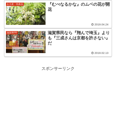
『むべなるかな』のムベの花が開
お土産・特産品
花
2019.04.24
滋賀県民なら『翔んで埼玉』より
滋賀県PR
も『三成さんは京都を許さない』
だ
2019.02.13
スポンサーリンク