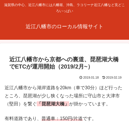
滋賀県の中心、近江八幡市には八幡堀、沖島、ラコリーナ近江八幡など見どこ
ろいっぱい
近江八幡市のローカル情報サイト
近江八幡市から京都への裏道、琵琶湖大橋
でETCが運用開始（2019/2月~）
2019.01.18
2019.02.19
近江八幡市から湖岸道路を20km（車で30分）ほど行った
ところ、琵琶湖が少し狭くなった場所に守山市と大津市
（堅田）を繋ぐ
「琵琶湖大橋」
が掛かっています。
有料道路であり、
普通車：150円/片道
です。