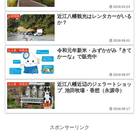
2019.03.23
近江八幡観光はレンタカーがいる
お得情報
か？
2019.09.01
令和元年新米・みずかがみ『きて
お土産・特産品
かーな』で販売中
2019.09.07
近江八幡近辺のジェラートショッ
お土産・特産品
プ_池田牧場・香想（永源寺）
2018.09.17
スポンサーリンク