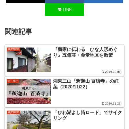
LINE
関連記事
『商家に伝わる ひな人形めぐ
滋賀県PR
り』五個荘・金堂地区を散策
2019.02.08
湖東三山「釈迦山 百済寺」の紅
寺・神社
葉（2020/11/22）
2020.11.23
「びわ湖よし笛ロード」でサイク
滋賀県PR
リング