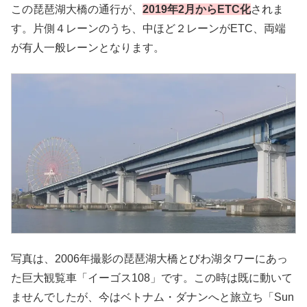
この琵琶湖大橋の通行が、
2019年2月からETC化
されま
す。片側４レーンのうち、中ほど２レーンがETC、両端
が有人一般レーンとなります。
写真は、2006年撮影の琵琶湖大橋とびわ湖タワーにあっ
た巨大観覧車「イーゴス108」です。この時は既に動いて
ませんでしたが、今はベトナム・ダナンへと旅立ち「Sun