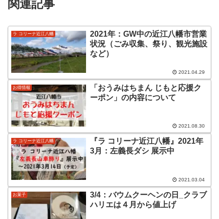
関連記事
2021年：GW中の近江八幡市営業
ラ コリーナ近江八幡
状況（ごみ収集、祭り、観光施設
など）
2021.04.29
「おうみはちまん じもと応援ク
お得情報
ーポン」の内容について
2021.08.30
『ラ コリーナ近江八幡』2021年
ラ コリーナ近江八幡
3月：左義長ダシ 展示中
2021.03.04
3/4：バウムクーヘンの日_クラブ
お菓子
ハリエは４月から値上げ