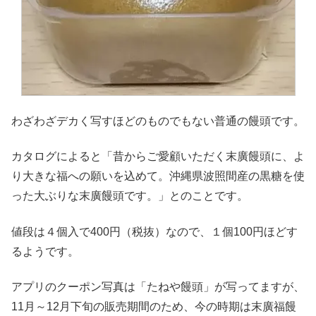
わざわざデカく写すほどのものでもない普通の饅頭です。
カタログによると「昔からご愛顧いただく末廣饅頭に、よ
り大きな福への願いを込めて。沖縄県波照間産の黒糖を使
った大ぶりな末廣饅頭です。」とのことです。
値段は４個入で400円（税抜）なので、１個100円ほどす
るようです。
アプリのクーポン写真は「たねや饅頭」が写ってますが、
11月～12月下旬の販売期間のため、今の時期は末廣福饅