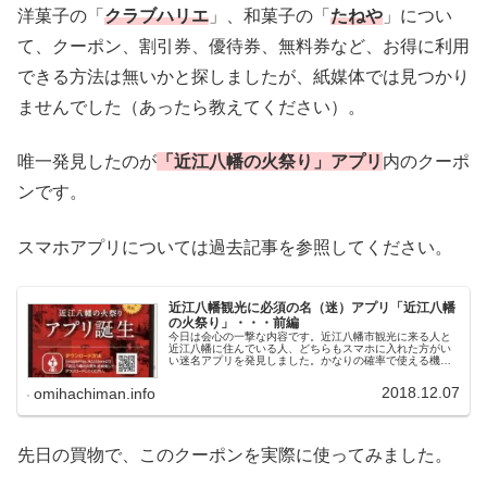
洋菓子の「
クラブハリエ
」、和菓子の「
たねや
」につい
て、クーポン、割引券、優待券、無料券など、お得に利用
できる方法は無いかと探しましたが、紙媒体では見つかり
ませんでした（あったら教えてください）。
唯一発見したのが
「近江八幡の火祭り」アプリ
内のクーポ
ンです。
スマホアプリについては過去記事を参照してください。
近江八幡観光に必須の名（迷）アプリ「近江八幡
の火祭り」・・・前編
今日は会心の一撃な内容です。近江八幡市観光に来る人と
近江八幡に住んでいる人、どちらもスマホに入れた方がい
い迷名アプリを発見しました。かなりの確率で使える機会
があります。一方、アプリ本来の機能での使い道は、ほぼ
ゼロです（私は楽しんでますが・・...
2018.12.07
omihachiman.info
先日の買物で、このクーポンを実際に使ってみました。