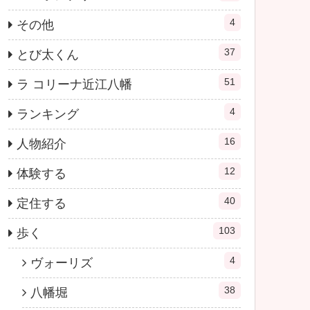
4
その他
37
とび太くん
51
ラ コリーナ近江八幡
4
ランキング
16
人物紹介
12
体験する
40
定住する
103
歩く
4
ヴォーリズ
38
八幡堀