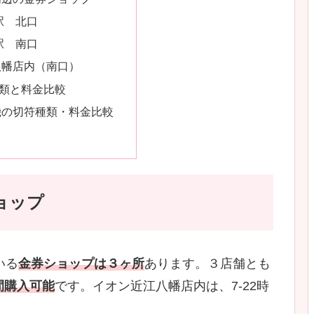
駅 北口
駅 南口
八幡店内（南口）
類と料金比較
機の切符種類・料金比較
ョップ
いる
金券ショップは３ヶ所
あります。３店舗とも
間購入可能
です。イオン近江八幡店内は、7-22時