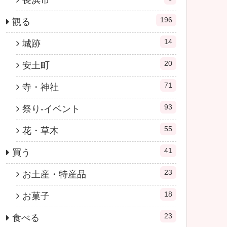
長浜市
196
観る
14
城跡
20
安土町
71
寺・神社
93
祭り-イベント
55
花・草木
41
買う
23
お土産・特産品
18
お菓子
23
食べる