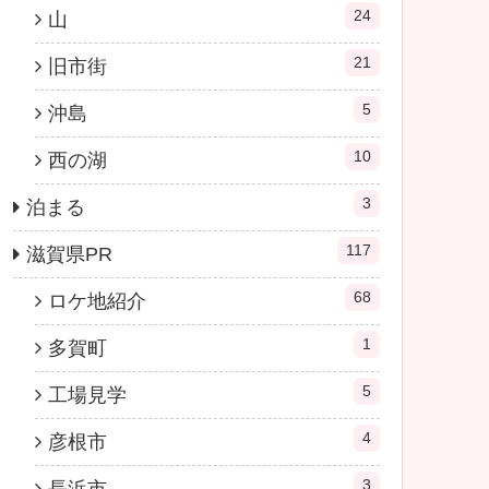
24
山
21
旧市街
5
沖島
10
西の湖
3
泊まる
117
滋賀県PR
68
ロケ地紹介
1
多賀町
5
工場見学
4
彦根市
3