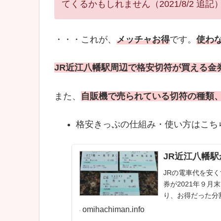
てくるかもしれません（2021/8/2 追記
・・・これが、
メッチャお得
です。
使わ
JR近江八幡駅周辺で格安切符が買える金
また、
自販機で売られている切符の種類
格安きっぷの仕組み・使い方はこち
JR近江八幡
JRの電車代を安
券が2021年９
り、お得だった分
（2021/8/2 追
omihachiman.info