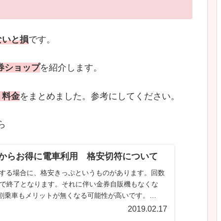
）
ないと損
です。
券ショップ
を紹介します。
、料金
をまとめました。参考にしてください。
ら
駅からお得に電車利用 格安切符について
くする場合に、格安きっぷというものがあります。回数
月末で終了となります。それに伴い金券自販機もなくな
割乗車もメリットが無くなる可能性が高いです。
記）特に関西地方で多いよう...
2019.02.17