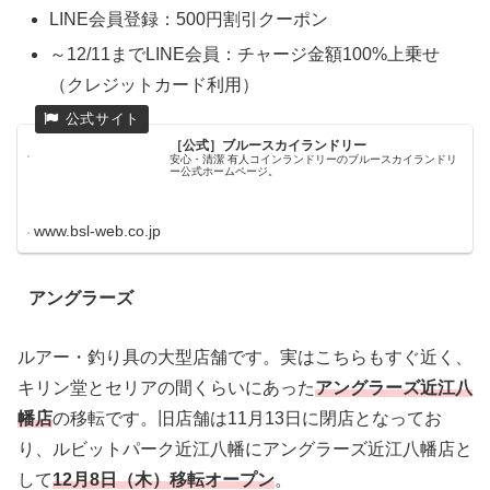
LINE会員登録：500円割引クーポン
～12/11までLINE会員：チャージ金額100%上乗せ
（クレジットカード利用）
［公式］ブルースカイランドリー
安心・清潔 有人コインランドリーのブルースカイランドリ
ー公式ホームページ。
www.bsl-web.co.jp
アングラーズ
ルアー・釣り具の大型店舗です。実はこちらもすぐ近く、
キリン堂とセリアの間くらいにあった
アングラーズ近江八
幡店
の移転です。旧店舗は11月13日に閉店となってお
り、ルビットパーク近江八幡にアングラーズ近江八幡店と
して
12月8日（木）移転オープン
。