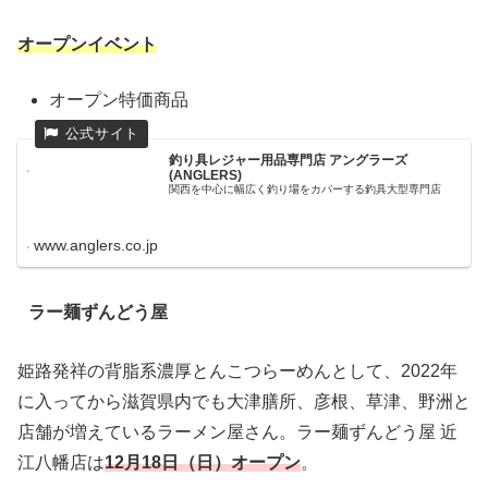
オープンイベント
オープン特価商品
釣り具レジャー用品専門店 アングラーズ
(ANGLERS)
関西を中心に幅広く釣り場をカバーする釣具大型専門店
www.anglers.co.jp
ラー麺ずんどう屋
姫路発祥の背脂系濃厚とんこつらーめんとして、2022年
に入ってから滋賀県内でも大津膳所、彦根、草津、野洲と
店舗が増えているラーメン屋さん。ラー麺ずんどう屋 近
江八幡店は
12月18日（日）オープン
。