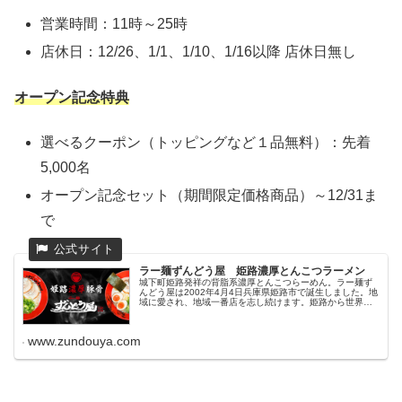
営業時間：11時～25時
店休日：12/26、1/1、1/10、1/16以降 店休日無し
オープン記念特典
選べるクーポン（トッピングなど１品無料）：先着
5,000名
オープン記念セット（期間限定価格商品）～12/31ま
で
ラー麺ずんどう屋 姫路濃厚とんこつラーメン
城下町姫路発祥の背脂系濃厚とんこつらーめん。ラー麺ず
んどう屋は2002年4月4日兵庫県姫路市で誕生しました。地
域に愛され、地域一番店を志し続けます。姫路から世界へ
ラーメンで出来る事 細麺とちぢれ麺が選べる自家製麺
背脂の量が選べる濃厚とん...
www.zundouya.com