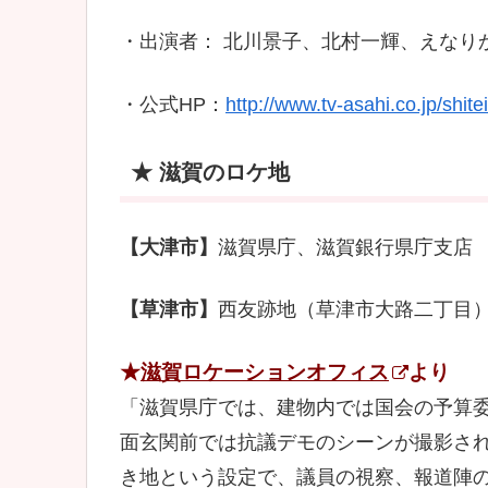
・出演者： 北川景子、北村一輝、えなり
・公式HP：
http://www.tv-asahi.co.jp/shi
★ 滋賀のロケ地
【大津市】
滋賀県庁、滋賀銀行県庁支店
【草津市】
西友跡地（草津市大路二丁目
★
滋賀ロケーションオフィス
より
「滋賀県庁では、建物内では国会の予算
面玄関前では抗議デモのシーンが撮影さ
き地という設定で、議員の視察、報道陣