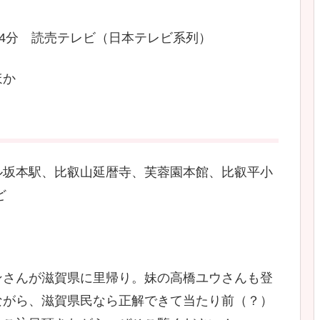
8時54分 読売テレビ（日本テレビ系列）
ほか
ル坂本駅、比叡山延暦寺、芙蓉園本館、比叡平小
ど
ンさんが滋賀県に里帰り。妹の高橋ユウさんも登
ながら、滋賀県民なら正解できて当たり前（？）