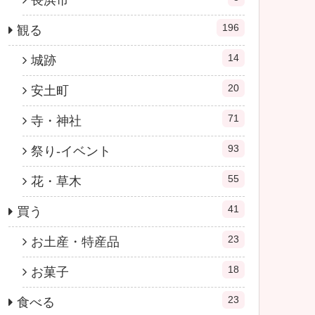
長浜市
196
観る
14
城跡
20
安土町
71
寺・神社
93
祭り-イベント
55
花・草木
41
買う
23
お土産・特産品
18
お菓子
23
食べる