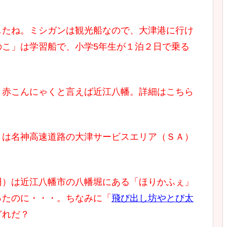
したね。ミシガンは観光船なので、大津港に行け
のこ」は学習船で、小学5年生が１泊２日で乗る
。赤こんにゃくと言えば近江八幡。詳細はこちら
）は名神高速道路の大津サービスエリア（ＳＡ）
円）は近江八幡市の八幡堀にある「ほりかふぇ」
ったのに・・・。ちなみに「
飛び出し坊やとび太
どれだ？