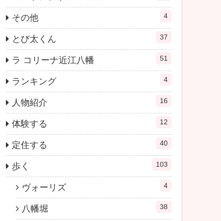
4
その他
37
とび太くん
51
ラ コリーナ近江八幡
4
ランキング
16
人物紹介
12
体験する
40
定住する
103
歩く
4
ヴォーリズ
38
八幡堀