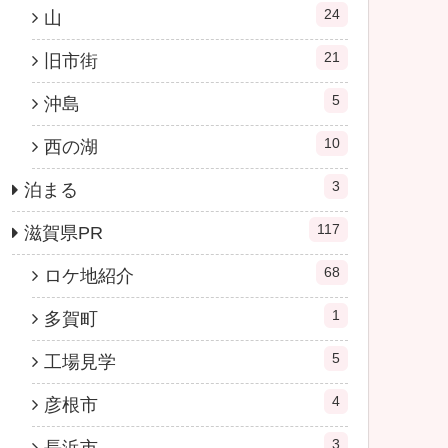
24
山
21
旧市街
5
沖島
10
西の湖
3
泊まる
117
滋賀県PR
68
ロケ地紹介
1
多賀町
5
工場見学
4
彦根市
3