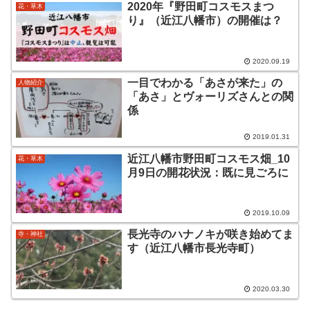
2020年『野田町コスモスまつ
花・草木
り』（近江八幡市）の開催は？
2020.09.19
一目でわかる「あさが来た」の
人物紹介
「あさ」とヴォーリズさんとの関
係
2019.01.31
近江八幡市野田町コスモス畑_10
花・草木
月9日の開花状況：既に見ごろに
2019.10.09
長光寺のハナノキが咲き始めてま
寺・神社
す（近江八幡市長光寺町）
2020.03.30