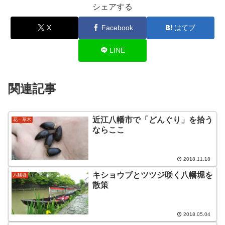
シェアする
X
Facebook
はてブ
LINE
関連記事
近江八幡市で「どんぐり」を拾う
花・草木
ならここ
2018.11.18
キショウブとツツジ咲く八幡堀を
八幡堀
散策
2018.05.04