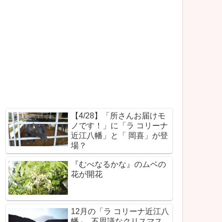
【4/28】「所さんお届けモ
ノです！」に「ラ コリーナ
近江八幡」と「 岡喜」が登
場？
『むべなるかな』のムベの
花が開花
12月の「ラ コリーナ近江八
幡」_不思議なクリスマス