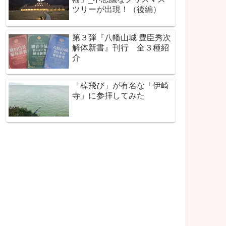
ツリーが出現！（後編）
第３弾『八幡山城 豊臣秀次
解体新書』刊行 全３種紹
介
「棹飛び」が有名な「伊崎
寺」に参拝してみた