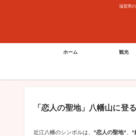
滋賀県の
ホーム
観光
「恋人の聖地」八幡山に登
近江八幡のシンボルは、
”恋人の聖地”
、