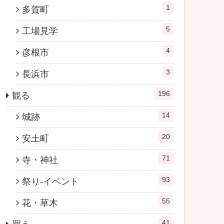
1
多賀町
5
工場見学
4
彦根市
3
長浜市
196
観る
14
城跡
20
安土町
71
寺・神社
93
祭り-イベント
55
花・草木
41