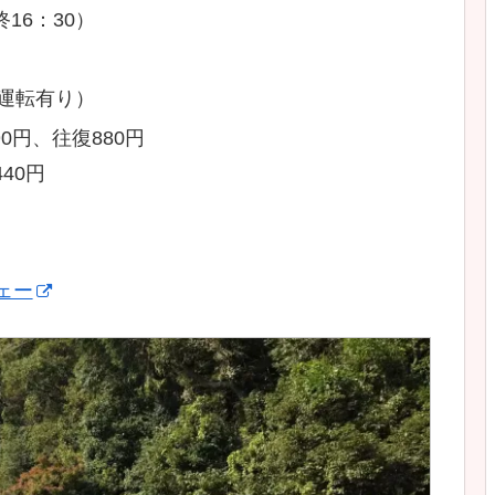
16：30）
運転有り）
0円、往復880円
40円
ェー