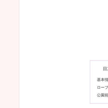
目
基本
ロー
公園