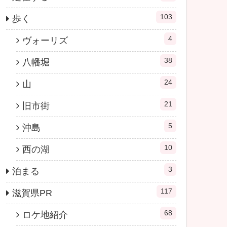
103
歩く
4
ヴォーリズ
38
八幡堀
24
山
21
旧市街
5
沖島
10
西の湖
3
泊まる
117
滋賀県PR
68
ロケ地紹介