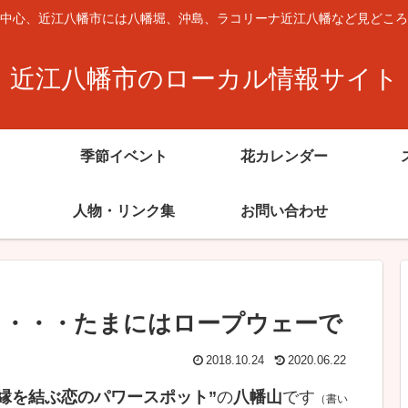
中心、近江八幡市には八幡堀、沖島、ラコリーナ近江八幡など見どころ
近江八幡市のローカル情報サイト
季節イベント
花カレンダー
人物・リンク集
お問い合わせ
る・・・たまにはロープウェーで
2018.10.24
2020.06.22
”縁を結ぶ恋のパワースポット”
の
八幡山
です
（書い