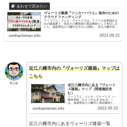
ヴォーリズ建築『ツッカーハウス』保存のための
クラウドファンディング
ウィリアム・メレル・ヴォーリズは、アメリカ合衆国生ま
れの建築家で、現在の八幡商業の英語教師として来日しま
した。滋賀県近江八幡市を中心に活躍し、近江八幡市内に
多数のヴォーリズ建築を残しています。今回、『ツッカー
ハウス』というヴォーリズ建築の耐...
2021.09.21
omihachiman.info
近江八幡市内の『ヴォーリズ建築』マップは
こちら
準之助
近江八幡市内にある『ヴォーリ
ズ建築』マップ（関連施設含
む）
ウィリアム・メレル・ヴォーリズ（一
柳米来留〈ひとつやなぎ めれる〉）
は、滋賀県近江八幡市に英語教師とし
て来日後、近江八幡市を拠点として活
2022.05.22
omihachiman.info
動し、全国に多数のヴォーリズ建築を
残しました。近江八幡市名誉市民第1号
に選ばれており、近江八幡市内には
多...
近江八幡市内にあるヴォーリズ建築一覧