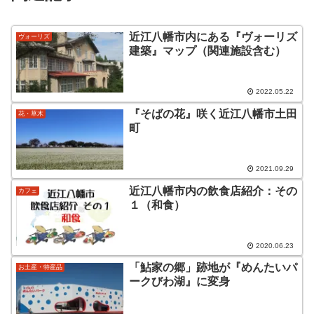
近江八幡市内にある『ヴォーリズ
ヴォーリズ
建築』マップ（関連施設含む）
2022.05.22
『そばの花』咲く近江八幡市土田
花・草木
町
2021.09.29
近江八幡市内の飲食店紹介：その
カフェ
１（和食）
2020.06.23
「鮎家の郷」跡地が『めんたいパ
お土産・特産品
ークびわ湖』に変身