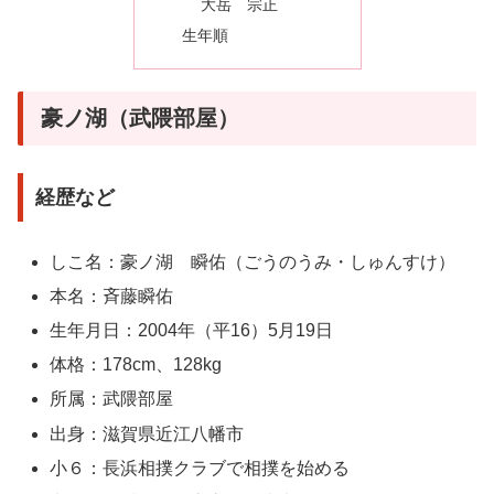
大岳 宗正
生年順
豪ノ湖（武隈部屋）
経歴など
しこ名：豪ノ湖 瞬佑（ごうのうみ・しゅんすけ）
本名：斉藤瞬佑
生年月日：2004年（平16）5月19日
体格：178cm、128kg
所属：武隈部屋
出身：滋賀県近江八幡市
小６：長浜相撲クラブで相撲を始める