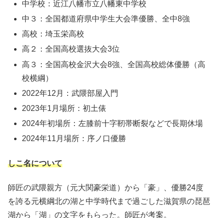
中学校：近江八幡市立八幡東中学校
中３：全国都道府県中学生大会準優勝、全中8強
高校：埼玉栄高校
高２：全国高校選抜大会3位
高３：全国高校金沢大会8強、全国高校総体優勝（高
校横綱）
2022年12月：武隈部屋入門
2023年1月場所：初土俵
2024年初場所：左膝前十字靭帯断裂などで長期休場
2024年11月場所：序ノ口優勝
しこ名について
師匠の武隈親方（元大関豪栄道）から「豪」、優勝24度
を誇る元横綱北の湖と中学時代まで過ごした滋賀県の琵琶
湖から「湖」の文字をもらった。師匠が考案。