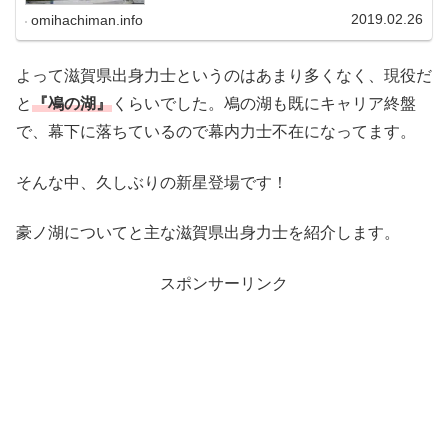
っても、駅舎の方は随分前に完成していて、今回のメイン
は駅南北の駅前広場が整備...
2019.02.26
omihachiman.info
よって滋賀県出身力士というのはあまり多くなく、現役だ
と
『鳰の湖』
くらいでした。鳰の湖も既にキャリア終盤
で、幕下に落ちているので幕内力士不在になってます。
そんな中、久しぶりの新星登場です！
豪ノ湖についてと主な滋賀県出身力士を紹介します。
スポンサーリンク