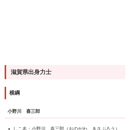
滋賀県出身力士
横綱
小野川 喜三郎
しこ名：小野川 喜三郎（おのがわ きさぶろう）