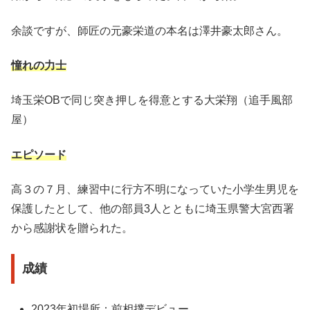
余談ですが、師匠の元豪栄道の本名は澤井豪太郎さん。
憧れの力士
埼玉栄OBで同じ突き押しを得意とする大栄翔（追手風部
屋）
エピソード
高３の７月、練習中に行方不明になっていた小学生男児を
保護したとして、他の部員3人とともに埼玉県警大宮西署
から感謝状を贈られた。
成績
2023年初場所：前相撲デビュー