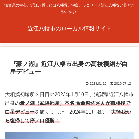
滋賀県の中心、近江八幡市には八幡堀、沖島、ラコリーナ近江八幡など見どこ
ろいっぱい
近江八幡市のローカル情報サイト
『豪ノ湖』近江八幡市出身の高校横綱が白
星デビュー
2023.01.10
2026.07.12
大相撲初場所３日目の2023年1月10日、滋賀県近江八幡市
出身の
豪ノ湖（武隈部屋）本名 斉藤瞬佑さんが前相撲で
白星デビュー
を飾りました。2024年11月場所、
大怪我か
ら復帰して序ノ口優勝！