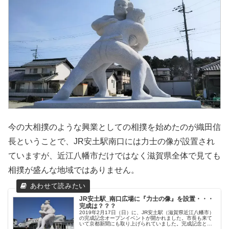
今の大相撲のような興業としての相撲を始めたのが織田信
長ということで、JR安土駅南口には力士の像が設置され
ていますが、近江八幡市だけではなく滋賀県全体で見ても
相撲が盛んな地域ではありません。
JR安土駅_南口広場に『力士の像』を設置・・・
完成は？？？
2019年2月17日（日）に、JR安土駅（滋賀県近江八幡市）
の完成記念オープンイベントが開かれました。市長も来て
いて京都新聞にも取り上げられていました。完成記念と言