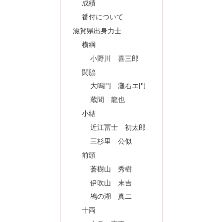
成績
番付について
滋賀県出身力士
横綱
小野川 喜三郎
関脇
大鳴門 灘右エ門
蔵間 龍也
小結
近江冨士 初太郎
三杉里 公似
前頭
蒼樹山 秀樹
伊吹山 末吉
鳰の湖 真二
十両