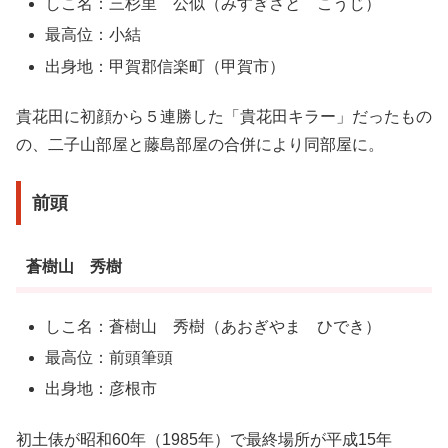
しこ名：三杉里 公似（みすぎさと こうじ）
最高位：小結
出身地：甲賀郡信楽町（甲賀市）
貴花田に初顔から５連勝した「貴花田キラー」だったもの
の、二子山部屋と藤島部屋の合併により同部屋に。
前頭
蒼樹山 秀樹
しこ名：蒼樹山 秀樹（あおぎやま ひでき）
最高位：前頭筆頭
出身地：彦根市
初土俵が昭和60年（1985年）で最終場所が平成15年