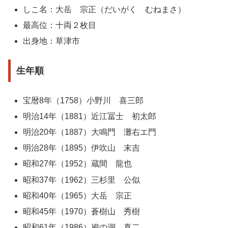
しこ名：大岳 宗正（だいがく むねまさ）
最高位：十両２枚目
出身地：草津市
生年順
宝暦8年（1758）小野川 喜三郎
明治14年（1881）近江冨士 初太郎
明治20年（1887）大鳴門 灘右エ門
明治28年（1895）伊吹山 末吉
昭和27年（1952）蔵間 龍也
昭和37年（1962）三杉里 公似
昭和40年（1965）大岳 宗正
昭和45年（1970）蒼樹山 秀樹
昭和61年（1986）鳰の湖 真二