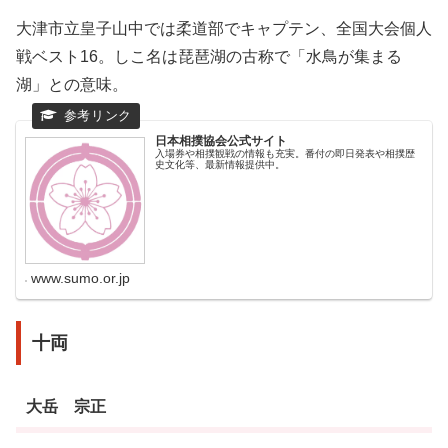
大津市立皇子山中では柔道部でキャプテン、全国大会個人
戦ベスト16。しこ名は琵琶湖の古称で「水鳥が集まる
湖」との意味。
日本相撲協会公式サイト
入場券や相撲観戦の情報も充実。番付の即日発表や相撲歴
史文化等、最新情報提供中。
www.sumo.or.jp
十両
大岳 宗正