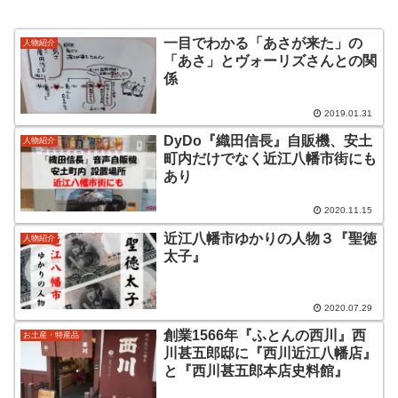
一目でわかる「あさが来た」の
人物紹介
「あさ」とヴォーリズさんとの関
係
2019.01.31
DyDo『織田信長』自販機、安土
人物紹介
町内だけでなく近江八幡市街にも
あり
2020.11.15
近江八幡市ゆかりの人物３『聖徳
人物紹介
太子』
2020.07.29
創業1566年『ふとんの西川』西
お土産・特産品
川甚五郎邸に『西川近江八幡店』
と『西川甚五郎本店史料館』