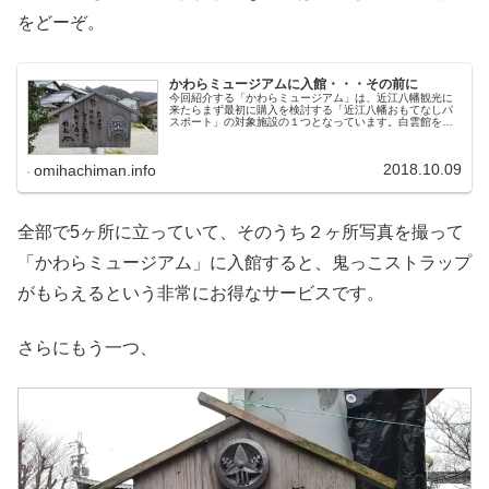
をどーぞ。
かわらミュージアムに入館・・・その前に
今回紹介する「かわらミュージアム」は、近江八幡観光に
来たらまず最初に購入を検討する「近江八幡おもてなしパ
スポート」の対象施設の１つとなっています。白雲館を中
心として八幡堀散策をする人が多い範囲の一番東側、八幡
堀がかくッと曲がっているところの...
2018.10.09
omihachiman.info
全部で5ヶ所に立っていて、そのうち２ヶ所写真を撮って
「かわらミュージアム」に入館すると、鬼っこストラップ
がもらえるという非常にお得なサービスです。
さらにもう一つ、