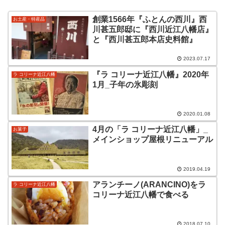
創業1566年『ふとんの西川』西
お土産・特産品
川甚五郎邸に『西川近江八幡店』
と『西川甚五郎本店史料館』
2023.07.17
『ラ コリーナ近江八幡』2020年
ラ コリーナ近江八幡
1月_子年の氷彫刻
2020.01.08
4月の「ラ コリーナ近江八幡」_
お菓子
メインショップ屋根リニューアル
2019.04.19
アランチーノ(ARANCINO)をラ
ラ コリーナ近江八幡
コリーナ近江八幡で食べる
2018.07.10