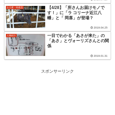
【4/28】「所さんお届けモノで
お土産・特産品
す！」に「ラ コリーナ近江八
幡」と「 岡喜」が登場？
2019.04.25
一目でわかる「あさが来た」の
人物紹介
「あさ」とヴォーリズさんとの関
係
2019.01.31
スポンサーリンク