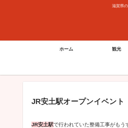
滋賀県の
ホーム
観光
JR安土駅オープンイベント（2
JR安土駅
で行われていた整備工事がもう