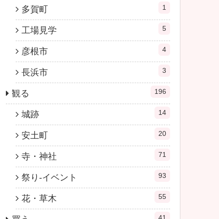
1
多賀町
5
工場見学
4
彦根市
3
長浜市
196
観る
14
城跡
20
安土町
71
寺・神社
93
祭り-イベント
55
花・草木
41