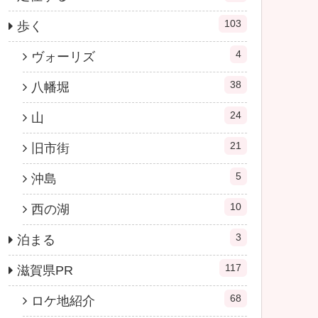
103
歩く
4
ヴォーリズ
38
八幡堀
24
山
21
旧市街
5
沖島
10
西の湖
3
泊まる
117
滋賀県PR
68
ロケ地紹介