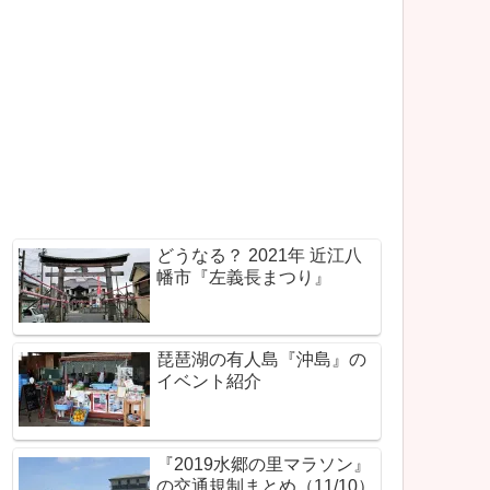
どうなる？ 2021年 近江八
幡市『左義長まつり』
琵琶湖の有人島『沖島』の
イベント紹介
『2019水郷の里マラソン』
の交通規制まとめ（11/10）