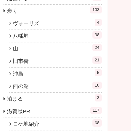
103
歩く
4
ヴォーリズ
38
八幡堀
24
山
21
旧市街
5
沖島
10
西の湖
3
泊まる
117
滋賀県PR
68
ロケ地紹介