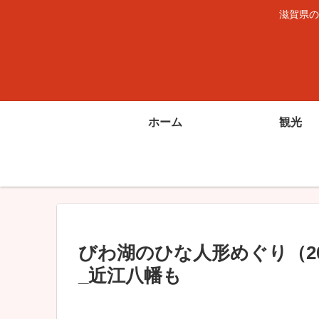
滋賀県の
ホーム
観光
びわ湖のひな人形めぐり（20
_近江八幡も