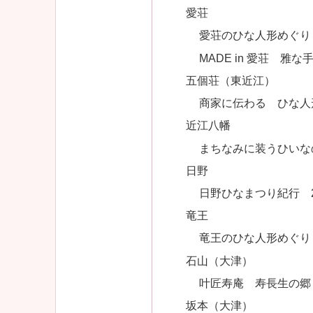
愛荘
愛荘のひな人形めぐり 2/
MADE in 愛荘 雅な手
五個荘（東近江）
商家に伝わる ひな人形め
近江八幡
まちなみに装うひいなのほ
日野
日野ひなまつり紀行 2/1
竜王
竜王のひな人形めぐり 2/
石山（大津）
叶匠寿庵 寿長生の郷
坂本（大津）