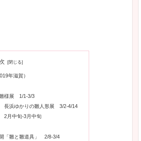
次
019年滋賀）
展 1/1-3/3
長浜ゆかりの雛人形展 3/2-4/14
2月中旬-3月中旬
「雛と雛道具」 2/8-3/4