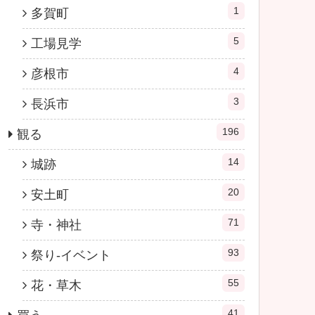
1
多賀町
5
工場見学
4
彦根市
3
長浜市
196
観る
14
城跡
20
安土町
71
寺・神社
93
祭り-イベント
55
花・草木
41