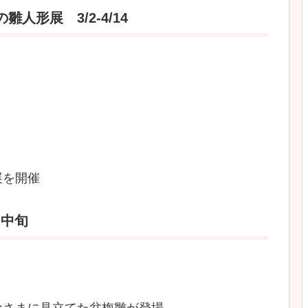
形展 3/2-4/14
展を開催
月中旬
なさまに見立てた盆梅雛が登場