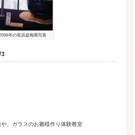
2006年の長浜盆梅展写真
3
売や、ガラスのお雛様作り体験教室