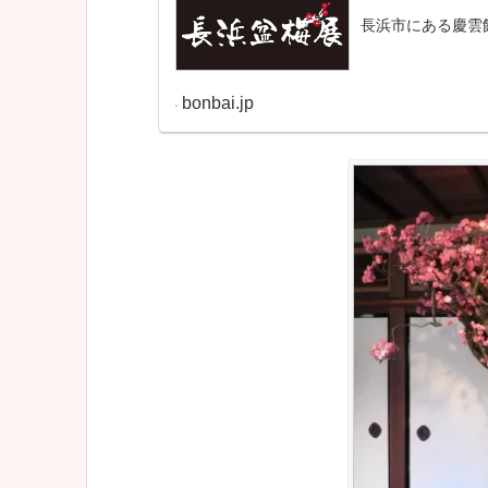
長浜市にある慶雲
bonbai.jp