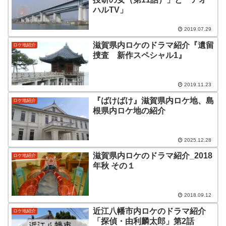
ハルTV」
2019.07.29
滋賀県内ロケのドラマ紹介『遺留
ロケ地紹介
捜査 新作スペシャル1』
2019.11.23
『ばけばけ』滋賀県内ロケ地、島
ロケ地紹介
根県内ロケ地の紹介
2025.12.28
滋賀県内ロケのドラマ紹介_2018
ロケ地紹介
年秋 その１
2018.09.12
近江八幡市内ロケのドラマ紹介
ロケ地紹介
「探偵・由利麟太郎」第2話