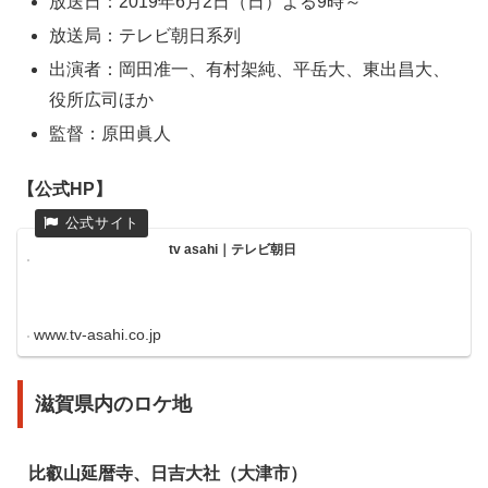
放送日：2019年6月2日（日）よる9時～
放送局：テレビ朝日系列
出演者：岡田准一、有村架純、平岳大、東出昌大、
役所広司ほか
監督：原田眞人
【公式HP】
tv asahi｜テレビ朝日
www.tv-asahi.co.jp
滋賀県内のロケ地
比叡山延暦寺、日吉大社（大津市）