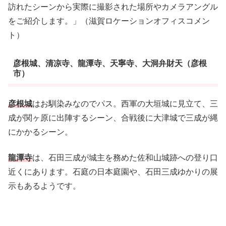
訪れたシーンから実際に撮影された場所やカメラアングル
をご紹介します。」（滋賀ロケーションオフィスコメン
ト）
彦根城、清凉寺、龍潭寺、天寧寺、大洞弁財天（彦根
市）
彦根城
はお馴染みなのでパス。西軍の大垣城に見立て、三
成が関ヶ原に出陣するシーン、合戦後に大津城で三成が縄
にかかるシーン。
龍潭寺
は、石田三成が城主を務めた佐和山城跡への登り口
近くにあります。石庭の日本庭園や、石田三成ゆかりの展
示もあるようです。