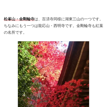
松峯山・金剛輪寺
は、百済寺同様に湖東三山の一つです。
ちなみにもう一つは龍応山・西明寺です。金剛輪寺も紅葉
の名所です。