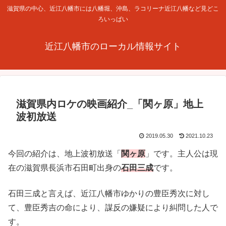
滋賀県の中心、近江八幡市には八幡堀、沖島、ラコリーナ近江八幡など見どこ
ろいっぱい
近江八幡市のローカル情報サイト
滋賀県内ロケの映画紹介_「関ヶ原」地上
波初放送
2019.05.30
2021.10.23
今回の紹介は、地上波初放送「
関ヶ原
」です。主人公は現
在の滋賀県長浜市石田町出身の
石田三成
です。
石田三成と言えば、近江八幡市ゆかりの豊臣秀次に対し
て、豊臣秀吉の命により、謀反の嫌疑により糾問した人で
す。