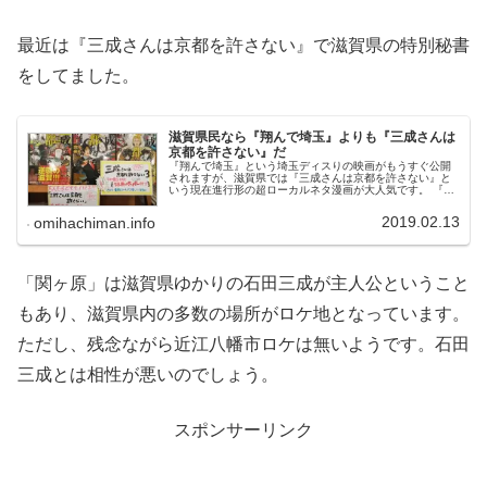
最近は『三成さんは京都を許さない』で滋賀県の特別秘書
をしてました。
滋賀県民なら『翔んで埼玉』よりも『三成さんは
京都を許さない』だ
『翔んで埼玉』という埼玉ディスりの映画がもうすぐ公開
されますが、滋賀県では『三成さんは京都を許さない』と
いう現在進行形の超ローカルネタ漫画が大人気です。 『翔
んで埼玉』： 2019年2月22日（金）ロードショーイオンシ
ネマ近江八幡でも上映あ...
2019.02.13
omihachiman.info
「関ヶ原」は滋賀県ゆかりの石田三成が主人公ということ
もあり、滋賀県内の多数の場所がロケ地となっています。
ただし、残念ながら近江八幡市ロケは無いようです。石田
三成とは相性が悪いのでしょう。
スポンサーリンク