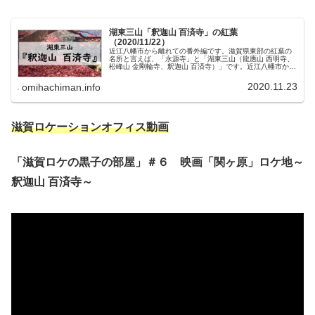
湖東三山「釈迦山 百済寺」の紅葉
（2020/11/22）
近江八幡市から離れての番外編です。滋賀県東部の紅葉の
名所と言えば、「永源寺」と「湖東三山（龍應山 西明寺、
松峰山 金剛輪寺、釈迦山 百済寺）」です。近江八幡市から
の距離は全て大差なく、車で45分～１時間程度です。今回
はわずかに一番近い「百済...
2020.11.23
omihachiman.info
滋賀ロケーションオフィス動画
「滋賀ロケの黒子の部屋」＃６ 映画「関ヶ原」ロケ地～
釈迦山 百済寺～