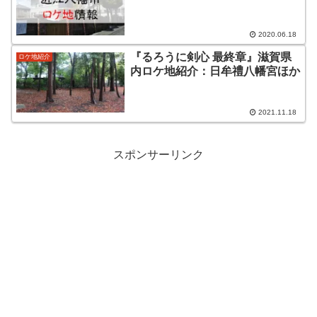
2020.06.18
『るろうに剣心 最終章』滋賀県
ロケ地紹介
内ロケ地紹介：日牟禮八幡宮ほか
2021.11.18
スポンサーリンク