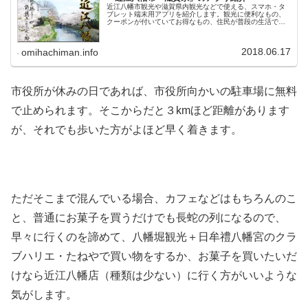
近江八幡市観光や滋賀県内観光などで使える、スマホ・タ
ブレット端末用アプリを紹介します。観光に便利なもの、
クーポンが付いていてお得なもの、住民が普段の生活で使
えるものなどあります。近江八幡の観光アプリ近江八幡の
火祭り近江八幡に伝わる伝統文化「...
2018.06.17
omihachiman.info
市役所が休みの日であれば、市役所向かいの駐車場に無料
で止められます。そこからだと３kmほど距離があります
が、それでも歩いた方がよほど早く着きます。
ただそこまで混んでいる場合、カフェなどはもちろんのこ
と、普通にお菓子を買うだけでも長蛇の列になるので、
早々に行くのを諦めて、八幡堀観光＋日牟禮八幡宮のクラ
ブハリエ・たねやで買い物をするか、お菓子を買いたいだ
けなら近江八幡店（種類は少ない）に行く方がいいような
気がします。