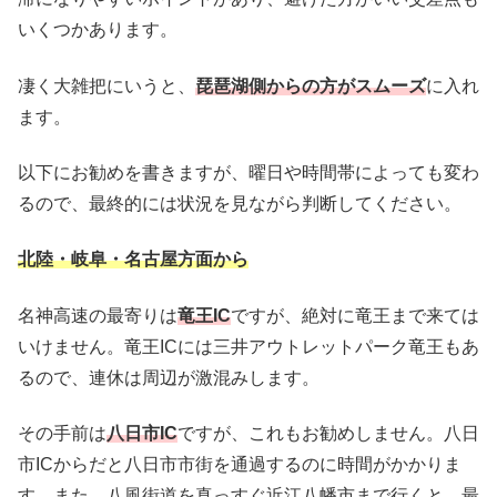
いくつかあります。
凄く大雑把にいうと、
琵琶湖側からの方がスムーズ
に入れ
ます。
以下にお勧めを書きますが、曜日や時間帯によっても変わ
るので、最終的には状況を見ながら判断してください。
北陸・岐阜・名古屋方面から
名神高速の最寄りは
竜王IC
ですが、絶対に竜王まで来ては
いけません。竜王ICには三井アウトレットパーク竜王もあ
るので、連休は周辺が激混みします。
その手前は
八日市IC
ですが、これもお勧めしません。八日
市ICからだと八日市市街を通過するのに時間がかかりま
す。また、八風街道を真っすぐ近江八幡市まで行くと、最