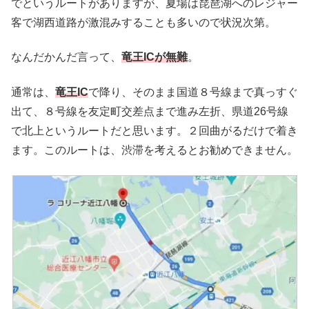
でというルートがありますが、夏場は琵琶湖へのレジャー
客で湖西道路が激混みすることも多いので状況次第。
なんだかんだ言って、
竜王ICが無難
。
通常は、
竜王IC
で降り、そのまま国道８号線まで真っすぐ
出て、８号線を友定町交差点まで進み左折、県道26号線
で北上というルートだと思います。２回曲がるだけで着き
ます。このルートは、渋滞を考えるとお勧めできません。