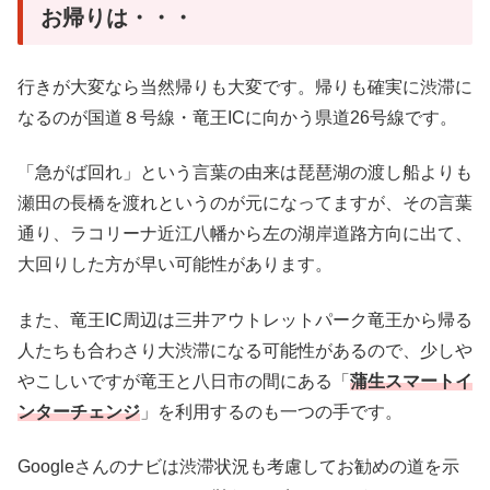
お帰りは・・・
行きが大変なら当然帰りも大変です。帰りも確実に渋滞に
なるのが国道８号線・竜王ICに向かう県道26号線です。
「急がば回れ」という言葉の由来は琵琶湖の渡し船よりも
瀬田の長橋を渡れというのが元になってますが、その言葉
通り、ラコリーナ近江八幡から左の湖岸道路方向に出て、
大回りした方が早い可能性があります。
また、竜王IC周辺は三井アウトレットパーク竜王から帰る
人たちも合わさり大渋滞になる可能性があるので、少しや
やこしいですが竜王と八日市の間にある「
蒲生スマートイ
ンターチェンジ
」を利用するのも一つの手です。
Googleさんのナビは渋滞状況も考慮してお勧めの道を示