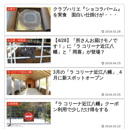
クラブハリエ『ショコラバーム』
お菓子
を実食 面白い仕掛けが・・・
2019.02.28
【4/28】「所さんお届けモノで
お土産・特産品
す！」に「ラ コリーナ近江八
幡」と「 岡喜」が登場？
2019.04.25
3月の「ラ コリーナ近江八幡」_4
ラ コリーナ近江八幡
月に新スポットオープン
2019.03.05
『ラ コリーナ近江八幡』クーポ
お得情報
ン利用で少しだけ得をする
2019.03.22