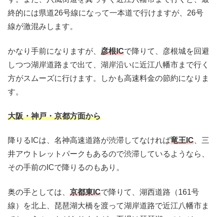
終的には県道26号線になって一本道で行けますが、26号
線が激混みします。
かなり手前になりますが、
彦根IC
で降りて、彦根城を回避
しつつ湖岸道路まで出て、湖岸沿いに近江八幡市まで行く
方がスムーズに行けます。しかも高速料金の節約になりま
す。
大阪・神戸・京都方面から
降りるICは、名神高速道路が渋滞してなければ
竜王IC
、三
井アウトレットパークもあるので渋滞しているようなら、
その手前のICで降りるのもあり。
奥の手としては、
京都東IC
で降りて、湖西道路（161号
線）を北上、琵琶湖大橋を渡って湖岸道路で近江八幡市ま