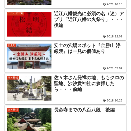
2021.10.16
近江八幡観光に必須の名（迷）ア
スマホアプリ
プリ「近江八幡の火祭り」・・・
後編
2018.12.08
安土の穴場スポット『金勝山 浄
安土町
厳院』は一見の価値あり
2021.05.07
佐々木さん発祥の地、ももクロの
寺・神社
聖地、沙沙貴神社に参拝した
ら・・・前編
2018.10.22
長命寺までの八百八段 後編
寺・神社