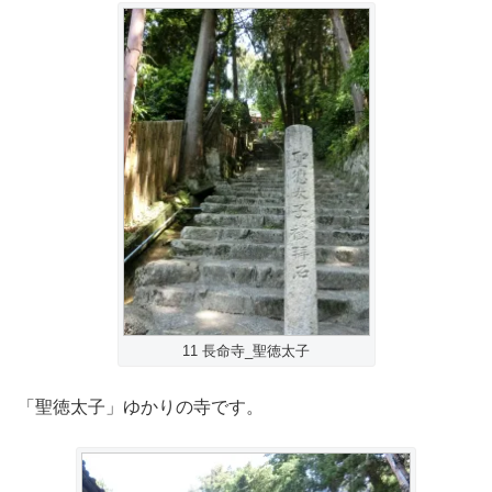
11 長命寺_聖徳太子
「聖徳太子」ゆかりの寺です。