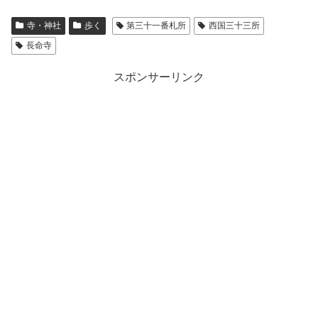
寺・神社
歩く
第三十一番札所
西国三十三所
長命寺
スポンサーリンク