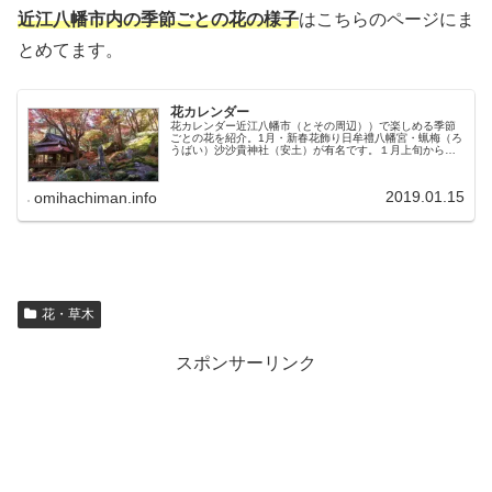
近江八幡市内の季節ごとの花の様子
はこちらのページにま
とめてます。
花カレンダー
花カレンダー近江八幡市（とその周辺））で楽しめる季節
ごとの花を紹介。1月・新春花飾り日牟禮八幡宮・蝋梅（ろ
うばい）沙沙貴神社（安土）が有名です。１月上旬から２
月にかけて見頃となります。2月・スイセン（水仙）八幡堀
3月・菜の花ラ コリーナ近江...
2019.01.15
omihachiman.info
花・草木
スポンサーリンク