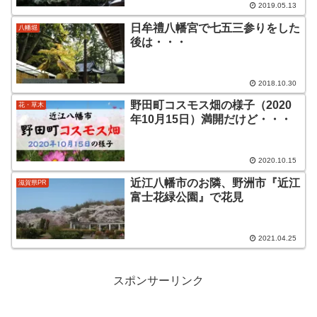
2019.05.13
日牟禮八幡宮で七五三参りをした
八幡堀
後は・・・
2018.10.30
野田町コスモス畑の様子（2020
花・草木
年10月15日）満開だけど・・・
2020.10.15
近江八幡市のお隣、野洲市『近江
滋賀県PR
富士花緑公園』で花見
2021.04.25
スポンサーリンク