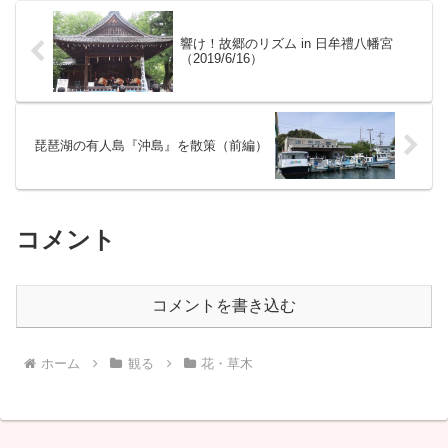
響け！故郷のリズム in 日牟禮八幡宮
（2019/6/16）
琵琶湖の有人島『沖島』を散策（前編）
コメント
コメントを書き込む
ホーム
観る
花・草木