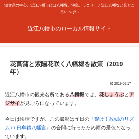
滋賀県の中心、近江八幡市には八幡堀、沖島、ラコリーナ近江八幡など見どこ
ろいっぱい
近江八幡市のローカル情報サイト
花菖蒲と紫陽花咲く八幡堀を散策（2019
年）
2019.06.17
近江八幡市の観光名所である
八幡堀
では、
花しょうぶ
と
ア
ジサイ
が見ごろになっています。
今日は快晴ですが、この撮影は昨日の『
響け！故郷のリズ
ム in 日牟禮八幡宮
』の合間に行ったため雨の景色となっ
ています。