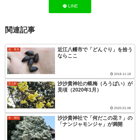
LINE
関連記事
近江八幡市で「どんぐり」を拾う
花・草木
ならここ
2018.11.18
沙沙貴神社の蝋梅（ろうばい）が
安土町
見頃（2020年1月）
2020.01.06
沙沙貴神社で「何だこの花？」の
寺・神社
「ナンジャモンジャ」が満開