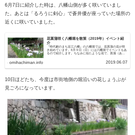
6月7日に紹介した時は、八幡山側が多く咲いていまし
た。あとは「るろうに剣心」で蒼井優が座っていた場所の
近くに咲いていました。
花菖蒲咲く八幡堀を散策（2019年）イベント紹
介
『時代劇のまち近江八幡』の八幡堀では、花菖蒲の花が咲
き始めています。6月９日（日）には八幡堀でイベントもあ
るので紹介します。ちなみに似たような花で、菖蒲（あや
め）、花菖蒲（はなしょうぶ）、杜若（かきつばた）など
がありますが、花に詳しいわけで...
2019.06.07
omihachiman.info
10日ほどたち、今度は市街地側の堀沿いの花しょうぶが
見ごろになっています。