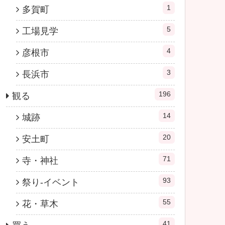
1
多賀町
5
工場見学
4
彦根市
3
長浜市
196
観る
14
城跡
20
安土町
71
寺・神社
93
祭り-イベント
55
花・草木
41