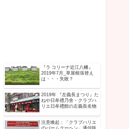
『ラ コリーナ近江八幡』
2019年7月_草屋根張替え
は・・・失敗？
2019年 『左義長まつり』た
ねや日牟禮乃舍・クラブハ
リエ日牟禮館の左義長名物
注意喚起：「クラブハリエ
のバームクーヘン」通信販