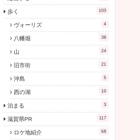
103
歩く
4
ヴォーリズ
38
八幡堀
24
山
21
旧市街
5
沖島
10
西の湖
3
泊まる
117
滋賀県PR
68
ロケ地紹介