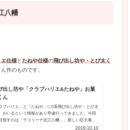
近江八幡
リエ仕様
と
たねや仕様
の
飛び出し坊や・とび太く
さん作のものです。
び出し坊や「クラブハリエ&たねや」お菓
くん
で「クラブハリエ」と「たねや」に0系飛び出し坊や・とび太
）がいるという情報があり早速行ってきました。今回
目指すのは「ラコリーナ近江八幡」。新しい巨大看板
張されたため水郷めぐ...
2019.10.10