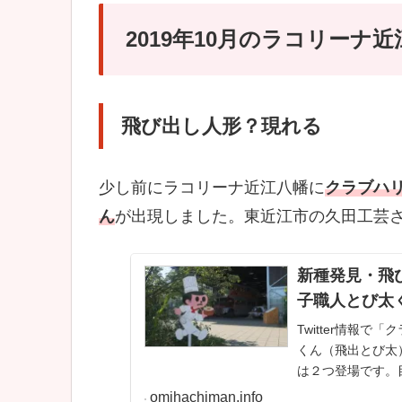
2019年10月のラコリーナ
飛び出し人形？現れる
少し前にラコリーナ近江八幡に
クラブハ
ん
が出現しました。東近江市の久田工芸
新種発見・飛
子職人とび太
Twitter情報
くん（飛出とび太
は２つ登場です。
を発見。駐車場が拡
omihachiman.info