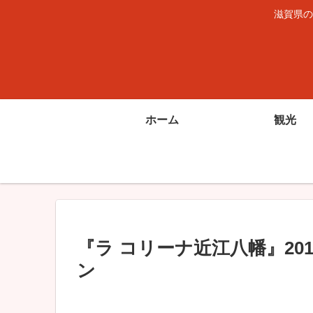
滋賀県の
ホーム
観光
『ラ コリーナ近江八幡』20
ン