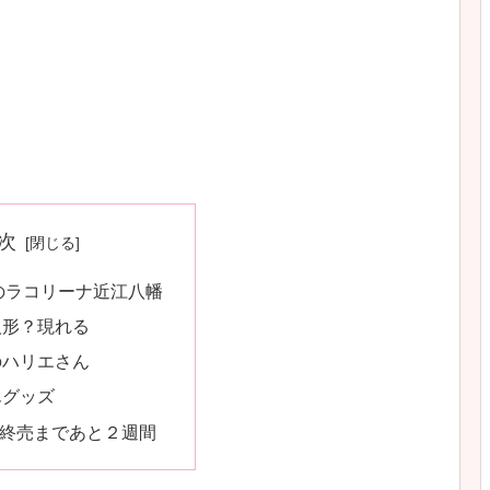
次
月のラコリーナ近江八幡
人形？現れる
のハリエさん
んグッズ
終売まであと２週間