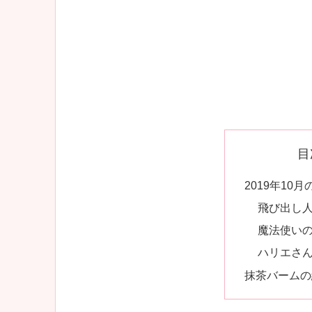
目
2019年10
飛び出し
魔法使い
ハリエさ
抹茶バームの