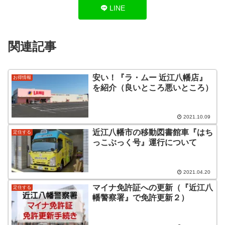
LINE
関連記事
安い！『ラ・ムー 近江八幡店』
お得情報
を紹介（良いところ悪いところ）
2021.10.09
近江八幡市の移動図書館車『はち
定住する
っこぶっく号』運行について
2021.04.20
マイナ免許証への更新（『近江八
定住する
幡警察署』で免許更新２）