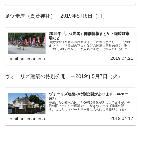
足伏走馬（賀茂神社）：2019年5月6日（月）
2019年『足伏走馬』開催情報まとめ・臨時駐車
場など
滋賀県近江八幡市のお祭りは、『左義長まつり』、『八幡
まつり』、『篠田の花火』などの国選択無形民俗文化財
『近江八幡の火祭り』が人気ですが、それ以外にも注目の
お祭りがあります。古式競馬「足伏走馬（あしふせそう
め）」です。流鏑馬行事は各地にありま...
2019.04.21
omihachiman.info
ヴォーリズ建築の特別公開：～2019年5月7日（火）
ヴォーリズ建築の特別公開があります（4/26ー
5/7）
平成から令和への改元とGW10連休が近づいてますが、先
日の旧パーミリー邸販売中に続きヴォーリズ建築の話で
す。ちなみに旧パーミリー邸は入札により売却されますと
の表示に変わってました。最低入札額は無いので、上手く
いけば安く買えます。ただし、リノ...
2019.04.17
omihachiman.info