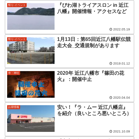
『びわ湖トライアスロン in 近江
祭り-イベント
八幡』開催情報・アクセスなど
2022.05.19
1月13日：第65回近江八幡駅伝競
祭り-イベント
走大会_交通規制があります
2019.01.12
2020年 近江八幡市『篠田の花
寺・神社
火』：開催中止
2020.04.04
安い！『ラ・ムー 近江八幡店』
お得情報
を紹介（良いところ悪いところ）
2021.10.09