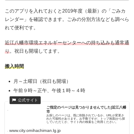
このアプリを入れておくと2019年度（最新）の「ごみカ
レンダー」を確認できます。ごみの分別方法なども調べら
れて便利です。
近江八幡市環境エネルギーセンターへの持ち込みも通常通
り
。祝日も開場してます。
搬入時間
月～土曜日（祝日も開場）
午前９時～正午、午後１時～４時
ご指定のページは見つかりませんでした|近江八幡
市
お探しのページは、既に削除されているか、URLが変更さ
れた可能性があります。お手数ですが、トップ画面(から探
していただくか、サイト内の検索をご利用ください。
www.city.omihachiman.lg.jp