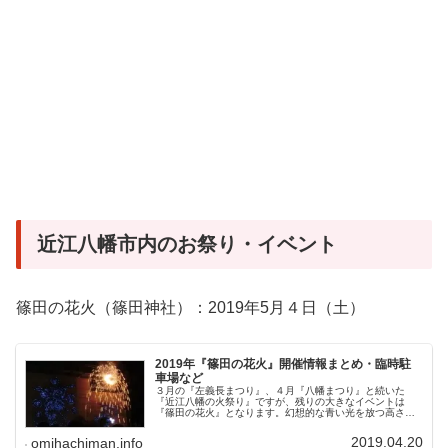
近江八幡市内のお祭り・イベント
篠田の花火（篠田神社）：2019年5月４日（土）
2019年『篠田の花火』開催情報まとめ・臨時駐
車場など
３月の『左義長まつり』、４月『八幡まつり』と続いた
『近江八幡の火祭り』ですが、残りの大きなイベントは
『篠田の花火』となります。幻想的な青い光を放つ高さ約
10m・幅約20mの板で製作した仕掛け花火は、江戸時代か
ら始まったとされる深い歴史を持つ...
2019.04.20
omihachiman.info