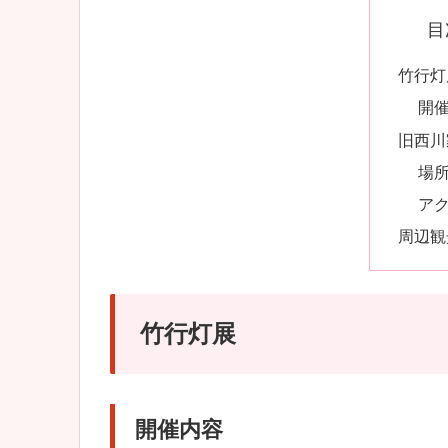
目
竹行灯
開
旧西川
場
ア
周辺観
竹行灯展
開催内容