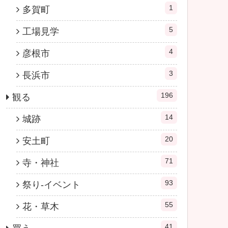
1
多賀町
5
工場見学
4
彦根市
3
長浜市
196
観る
14
城跡
20
安土町
71
寺・神社
93
祭り-イベント
55
花・草木
41