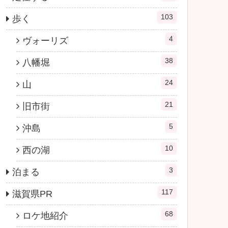
103
歩く
4
ヴォーリズ
38
八幡堀
24
山
21
旧市街
5
沖島
10
西の湖
3
泊まる
117
滋賀県PR
68
ロケ地紹介