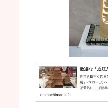
激凄な「近江
近江八幡市立図書館
展」<スローガン
ぼ天気に！ ほぼ幸
（金）～１月27日（
omihachiman.info