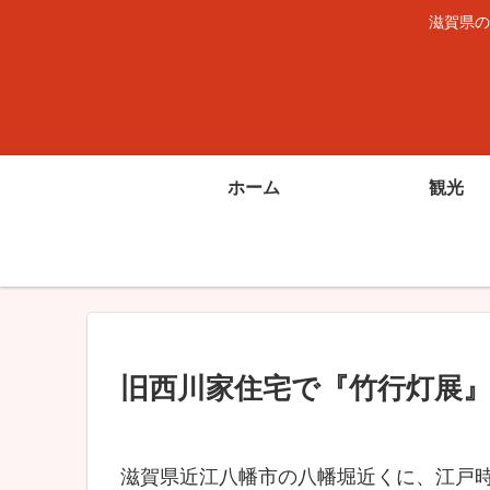
滋賀県の
ホーム
観光
旧西川家住宅で『竹行灯展』を開
滋賀県近江八幡市の八幡堀近くに、江戸