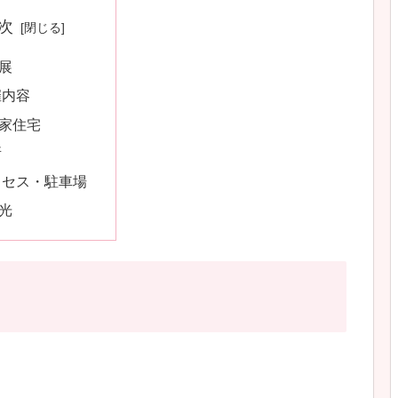
次
展
催内容
家住宅
所
クセス・駐車場
光